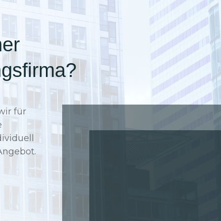
ner
ngsfirma?
wir für
e
ividuell
Angebot.