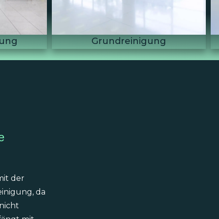
ng
Glasreinigung
e
mit der
inigung, da
nicht