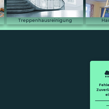
Hausmeisterservice
Unt
Fehl
Zuverl
ei
________
_