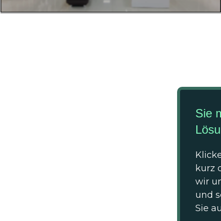
Sie 
Lösu
Klick
kurz 
wir u
und s
Sie a