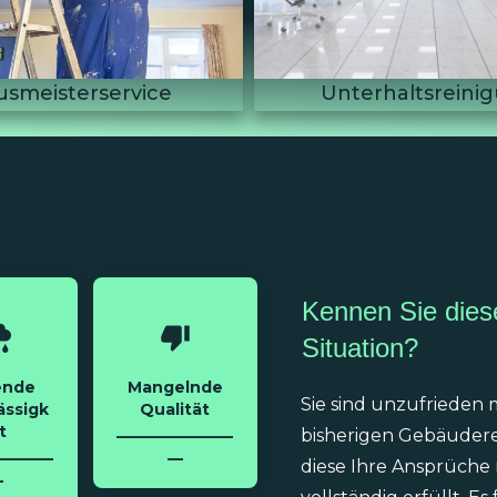
erhaltsreinigung
Grundreinigu
Kennen Sie dies
Situation?
ende
Mangelnde
Sie sind unzufrieden 
ässigk
Qualität
t
_______________
bisherigen Gebäudere
_______
__
diese Ihre Ansprüche 
_